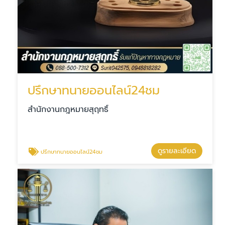
ปรึกษาทนายออนไลน์24ชม
สำนักงานกฎหมายสุฤทธิ์
ดูรายละเอียด
ปรึกษาทนายออนไลน์24ชม