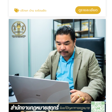
ดูรายละเอียด
ปรึกษา บ้าน รถโดนยึด