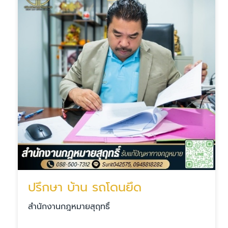
ปรึกษา บ้าน รถโดนยึด
สำนักงานกฎหมายสุฤทธิ์